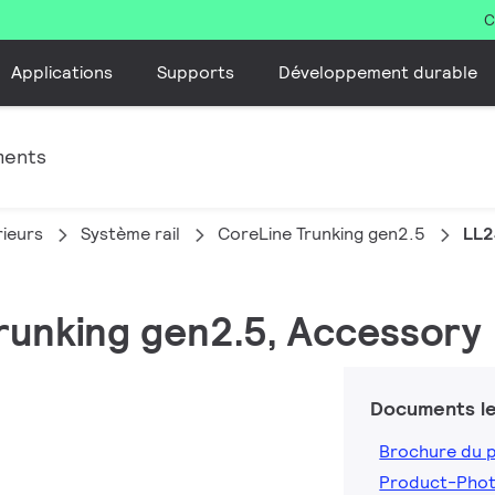
C
Applications
Supports
Développement durable
ments
rieurs
Système rail
CoreLine Trunking gen2.5
LL2
Trunking gen2.5, Accessory
Documents le
Brochure du 
Product-Pho