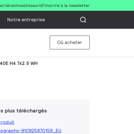
arrières
Investisseurs
S’inscrire à la newsletter
Notre entreprise
Où acheter
40E H4 7x2.5 WH
s plus téléchargés
produit
tographs-910925870158_EU