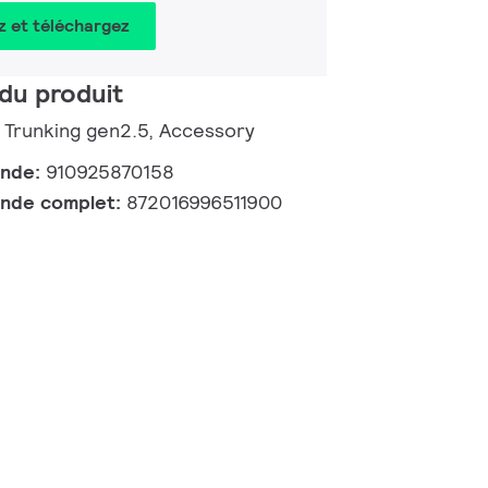
z et téléchargez
du produit
e Trunking gen2.5, Accessory
ande:
910925870158
nde complet:
872016996511900