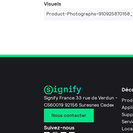
Visuels
Product-Photographs-910925870158
Déco
Signify France 33 rue de Verdun -
Prod
CS60019 92156 Suresnes Cedex
Appl
Supp
Nous contacter
Servi
Suivez-nous
Loca