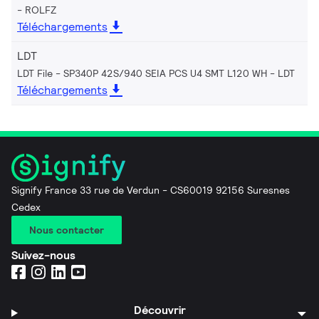
ROLFZ
Téléchargements
LDT
LDT File - SP340P 42S/940 SEIA PCS U4 SMT L120 WH
LDT
Téléchargements
Signify France 33 rue de Verdun - CS60019 92156 Suresnes
Cedex
Nous contacter
Suivez-nous
Découvrir