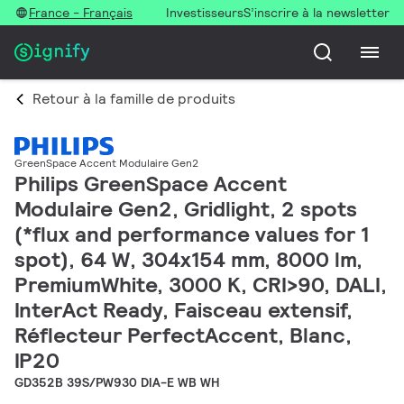
France - Français
Investisseurs
S’inscrire à la newsletter
Retour à la famille de produits
GreenSpace Accent Modulaire Gen2
Philips GreenSpace Accent
Modulaire Gen2, Gridlight, 2 spots
(*flux and performance values for 1
spot), 64 W, 304x154 mm, 8000 lm,
PremiumWhite, 3000 K, CRI>90, DALI,
InterAct Ready, Faisceau extensif,
Réflecteur PerfectAccent, Blanc,
IP20
GD352B 39S/PW930 DIA-E WB WH