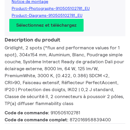
Notice de montage
Product-Photographs-910505102781_EU
Product-Diagrams-910505102781_EU
Sélectionnez et téléchargez
Description du produit
Gridlight, 2 spots (*flux and performance values for 1
spot), 304x154 mm, Aluminium, Blanc, Poudrage simple
couche, Système Interact Ready de gradation Dali pour
éclairage externe, 8000 lm, 64 W, 125 lm/W,
PremiumWhite, 3000 K, (0.422, 0.386) SDCM <2,
CRI>90, Faisceau extensif, Réflecteur PerfectAccent,
IP20 | Protection des doigts, IK02 | 0,2 J standard,
Classe de sécurité II, 2 connecteurs à poussoir 2 pôles,
TP(a) diffuser flammability class
Code de commande:
910505102781
Code de commande complet:
872016958839400