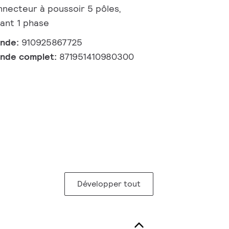
nnecteur à poussoir 5 pôles,
ant 1 phase
ande:
910925867725
nde complet:
871951410980300
Développer tout