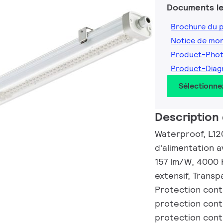
Documents le
Brochure du 
Notice de mo
Product-Pho
Product-Dia
Sélectionne
Description 
Waterproof, L12
d'alimentation a
157 lm/W, 4000 
extensif, Transp
Protection cont
protection contr
protection cont