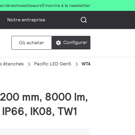
arrières
Investisseurs
S’inscrire à la newsletter
Notre entreprise
Configurer
Où acheter
s étanches
Pacific LED Gen5
WT490C 80S/840 PSD H
L1200 mm, 8000 lm,
 IP66, IK08, TW1