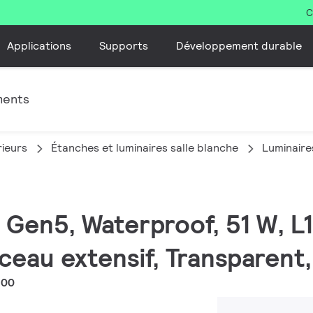
C
Applications
Supports
Développement durable
ments
rieurs
Étanches et luminaires salle blanche
Luminaire
ED Gen5, Waterproof, 51 W, 
ceau extensif, Transparent,
200