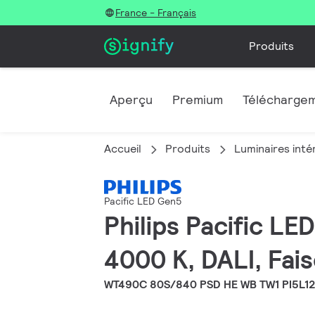
France - Français
Produits
Aperçu
Premium
Télécharge
Accueil
Produits
Luminaires inté
Pacific LED Gen5
Philips Pacific L
4000 K, DALI, Fais
WT490C 80S/840 PSD HE WB TW1 PI5L1