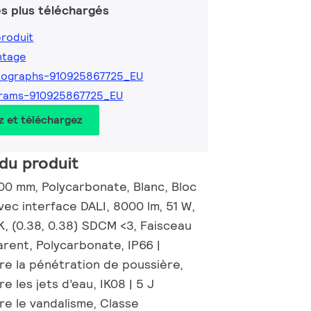
s plus téléchargés
produit
ntage
tographs-910925867725_EU
grams-910925867725_EU
z et téléchargez
du produit
00 mm, Polycarbonate, Blanc, Bloc
vec interface DALI, 8000 lm, 51 W,
K, (0.38, 0.38) SDCM <3, Faisceau
arent, Polycarbonate, IP66 |
re la pénétration de poussière,
e les jets d’eau, IK08 | 5 J
re le vandalisme, Classe