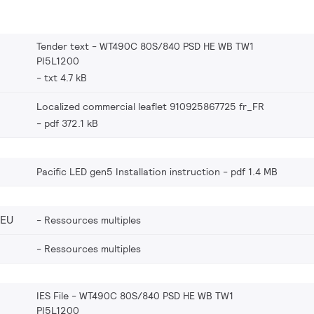
Tender text - WT490C 80S/840 PSD HE WB TW1
PI5L1200
txt 4.7 kB
Localized commercial leaflet 910925867725 fr_FR
pdf 372.1 kB
Pacific LED gen5 Installation instruction
pdf 1.4 MB
_EU
Ressources multiples
Ressources multiples
IES File - WT490C 80S/840 PSD HE WB TW1
PI5L1200