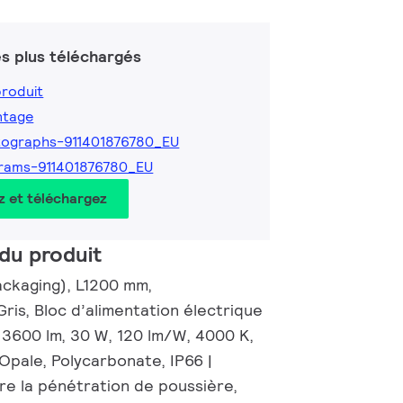
s plus téléchargés
produit
ntage
ographs-911401876780_EU
rams-911401876780_EU
z et téléchargez
du produit
ackaging), L1200 mm,
ris, Bloc d’alimentation électrique
 3600 lm, 30 W, 120 lm/W, 4000 K,
Opale, Polycarbonate, IP66 |
re la pénétration de poussière,