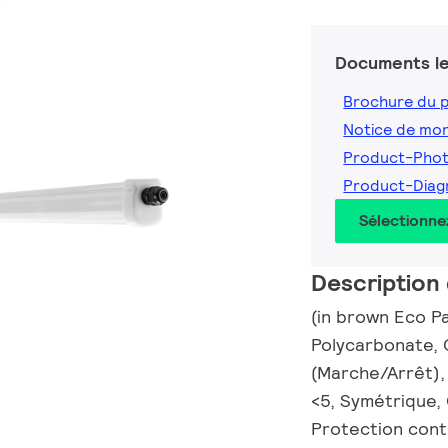
N
Documents le
Brochure du 
Notice de mo
Product-Phot
Product-Diag
Sélectionne
Description 
(in brown Eco P
Polycarbonate, G
(Marche/Arrêt),
<5, Symétrique, 
Protection cont