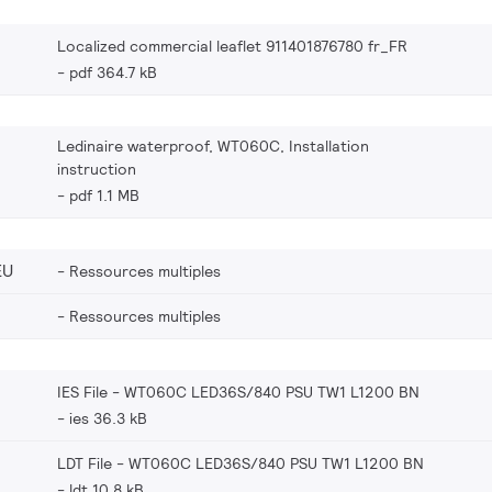
Localized commercial leaflet 911401876780 fr_FR
pdf 364.7 kB
Ledinaire waterproof, WT060C, Installation
instruction
pdf 1.1 MB
EU
Ressources multiples
Ressources multiples
IES File - WT060C LED36S/840 PSU TW1 L1200 BN
ies 36.3 kB
LDT File - WT060C LED36S/840 PSU TW1 L1200 BN
ldt 10.8 kB