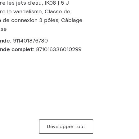
e les jets d’eau, IK08 | 5 J
re le vandalisme, Classe de
té de connexion 3 pôles, Câblage
ase
ande:
911401876780
nde complet:
871016336010299
Développer tout