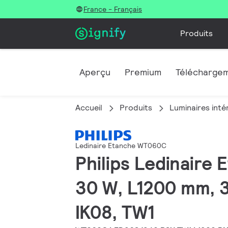
France - Français
Produits
Aperçu
Premium
Télécharge
Accueil
Produits
Luminaires inté
Ledinaire Etanche WT060C
Philips Ledinaire
30 W, L1200 mm, 3
IK08, TW1