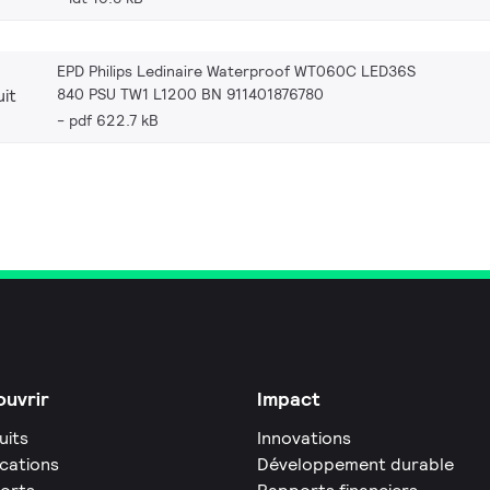
EPD Philips Ledinaire Waterproof WT060C LED36S
840 PSU TW1 L1200 BN 911401876780
it
pdf 622.7 kB
uvrir
Impact
uits
Innovations
ications
Développement durable