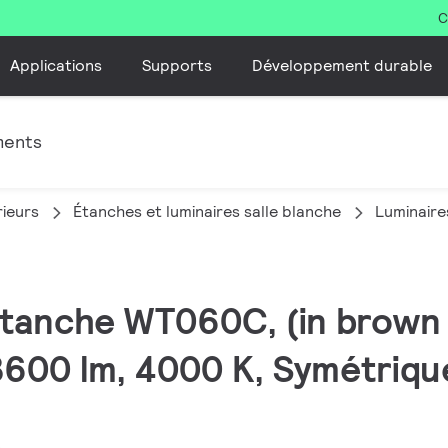
C
Applications
Supports
Développement durable
ments
rieurs
Étanches et luminaires salle blanche
Luminaire
 Etanche WT060C, (in brown
600 lm, 4000 K, Symétrique