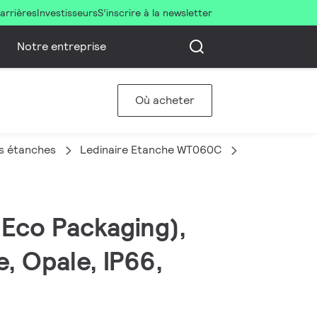
arrières
Investisseurs
S’inscrire à la newsletter
Notre entreprise
Où acheter
s étanches
Ledinaire Etanche WT060C
WT060C LED3
 Eco Packaging),
, Opale, IP66,