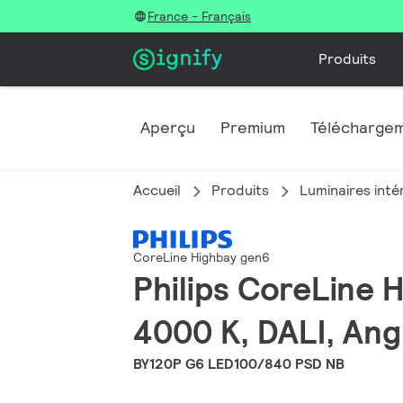
France - Français
Produits
Aperçu
Premium
Télécharge
Accueil
Produits
Luminaires inté
CoreLine Highbay gen6
Philips CoreLine H
4000 K, DALI, Angl
BY120P G6 LED100/840 PSD NB