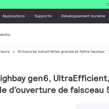
C
Applications
Supports
Développement durable
ments
rieurs
Armatures industrielles grande et faible hauteur
ighbay gen6, UltraEfficient
e d’ouverture de faisceau 