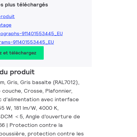
s plus téléchargés
produit
ntage
tographs-911401553445_EU
grams-911401553445_EU
z et téléchargez
du produit
m, Gris, Gris basalte (RAL7012),
 couche, Crosse, Plafonnier,
c d'alimentation avec interface
55 W, 181 lm/W, 4000 K,
 SDCM ＜5, Angle d’ouverture de
66 | Protection contre la
poussière, protection contre les