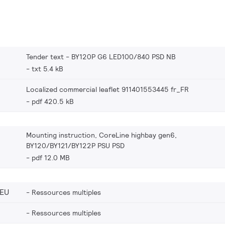
Tender text - BY120P G6 LED100/840 PSD NB
txt 5.4 kB
Localized commercial leaflet 911401553445 fr_FR
pdf 420.5 kB
Mounting instruction, CoreLine highbay gen6,
BY120/BY121/BY122P PSU PSD
pdf 12.0 MB
_EU
Ressources multiples
Ressources multiples