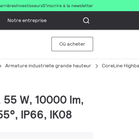
arrières
Investisseurs
S’inscrire à la newsletter
Notre entreprise
Où acheter
Armature industrielle grande hauteur
CoreLine Highb
, 55 W, 10000 lm,
55°, IP66, IK08