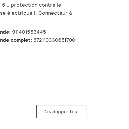
 | 5 J protection contre le
sse électrique I, Connecteur à
ande:
911401553445
nde complet:
872110330651700
Développer tout