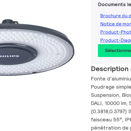
Documents le
Brochure du 
Notice de mo
Product-Pho
Product-Dia
Sélectionne
Description 
Fonte d’aluminiu
Poudrage simple
Suspension, Blo
DALI, 10000 lm, 
(0.3818,0.3797)
faisceau 55°, IP
pénétration de 