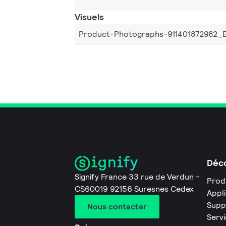
Visuels
Product-Photographs-911401872982_
Déco
Signify France 33 rue de Verdun -
Prod
CS60019 92156 Suresnes Cedex
Appl
Supp
Nous contacter
Servi