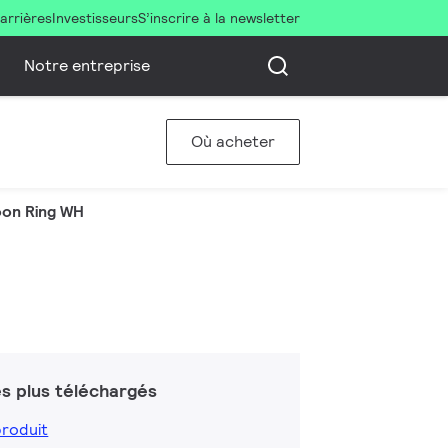
arrières
Investisseurs
S’inscrire à la newsletter
Notre entreprise
Où acheter
on Ring WH
s plus téléchargés
produit