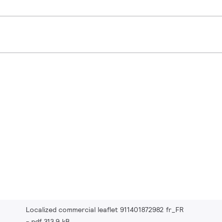
Localized commercial leaflet 911401872982 fr_FR
pdf 313.9 kB