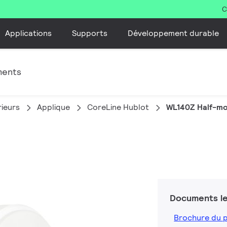
C
Applications
Supports
Développement durable
ments
rieurs
Applique
CoreLine Hublot
WL140Z Half-mo
Documents le
Brochure du 