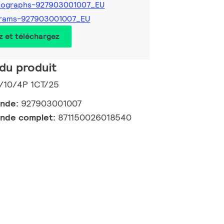
tographs-927903001007_EU
grams-927903001007_EU
z et téléchargez
du produit
W/10/4P 1CT/25
ande:
927903001007
nde complet:
871150026018540