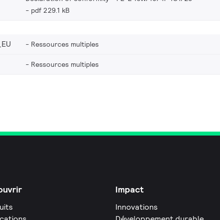
pdf 229.1 kB
_EU
Ressources multiples
Ressources multiples
uvrir
Impact
uits
Innovations
ications
Développement durable