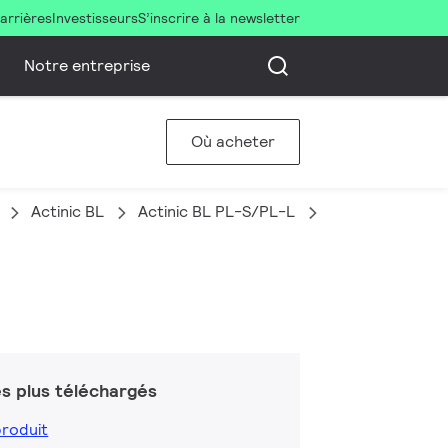
arrières
Investisseurs
S’inscrire à la newsletter
Notre entreprise
Où acheter
Actinic BL
Actinic BL PL-S/PL-L
PL-L 18W/10/4P
s plus téléchargés
produit