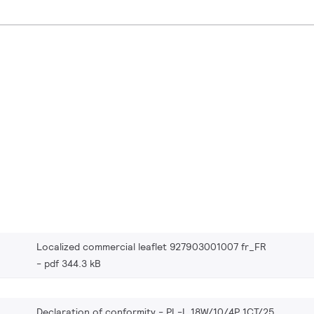
Localized commercial leaflet 927903001007 fr_FR
pdf 344.3 kB
Declaration of conformity - PL-L 18W/10/4P 1CT/25