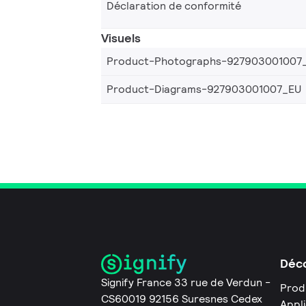
Déclaration de conformité
Visuels
Product-Photographs-927903001007
Product-Diagrams-927903001007_EU
Déco
Signify France 33 rue de Verdun -
Prod
CS60019 92156 Suresnes Cedex
Appl