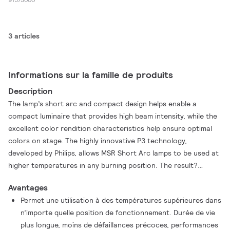
3 articles
Informations sur la famille de produits
Description
The lamp’s short arc and compact design helps enable a
compact luminaire that provides high beam intensity, while the
excellent color rendition characteristics help ensure optimal
colors on stage. The highly innovative P3 technology,
developed by Philips, allows MSR Short Arc lamps to be used at
higher temperatures in any burning position. The result?
Longer lifetime, fewer early failures and a highly consistent
Avantages
performance throughout the lamp’s lifetime.
Permet une utilisation à des températures supérieures dans
n’importe quelle position de fonctionnement. Durée de vie
plus longue, moins de défaillances précoces, performances