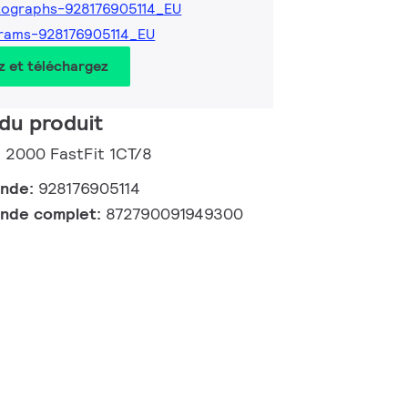
ographs-928176905114_EU
rams-928176905114_EU
z et téléchargez
du produit
d 2000 FastFit 1CT/8
ande:
928176905114
nde complet:
872790091949300