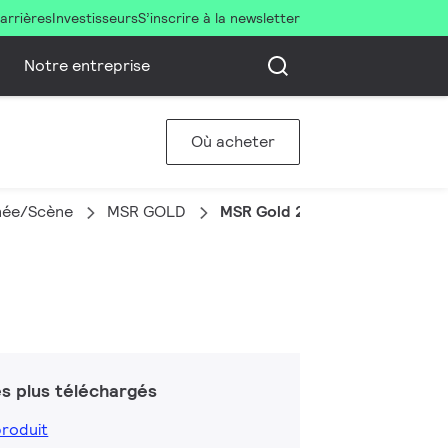
arrières
Investisseurs
S’inscrire à la newsletter
Notre entreprise
Où acheter
née/Scène
MSR GOLD
MSR Gold 2000 FastFit 1CT/8
s plus téléchargés
produit