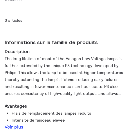
3 articles
Informations sur la famille de produits
Description
The long lifetime of most of the Halogen Low Voltage lamps is
further extended by the unique P3 technology developed by
Philips. This allows the lamp to be used at higher temperatures,
thereby extending the lamp’s lifetime, reducing early failures,
and resulting in fewer maintenance man hour costs. P3 also
ensures consistency of high-quality light output, and allows
the lamp to be used in any burning position, which enables
Avantages
more compact fixture designs. In addition, the compact
Frais de remplacement des lampes réduits
filament produces a clean white light and high beam intensity
Intensité de faisceau élevée
for true natural colors on stage and without any hotspots.
Voir plus