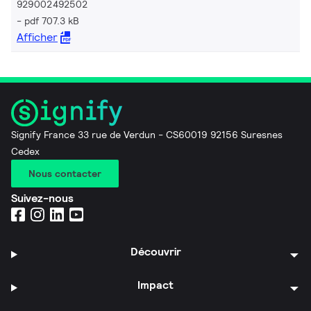
929002492502
pdf 707.3 kB
Afficher
Signify France 33 rue de Verdun - CS60019 92156 Suresnes
Cedex
Nous contacter
Suivez-nous
Découvrir
Impact