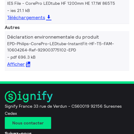
IES File - CorePro LEDtube HF 1200mm HE 17.1W 865T5
ies 21.1 kB
Téléchargements
Autres
Déclaration environnementale du produit
EPD-Philips-CorePro-LEDtube-InstantFit-HF-T5-FAM-
10604264-Ref-929003775102-EPD
pdf 696.3 kB
Afficher
Signify France 33 rue de Verdun - CS60019 92156 Suresnes
Cedex
Nous contacter
Suivez-nous