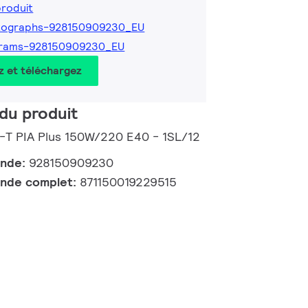
produit
tographs-928150909230_EU
grams-928150909230_EU
z et téléchargez
du produit
-T PIA Plus 150W/220 E40 - 1SL/12
ande:
928150909230
nde complet:
871150019229515