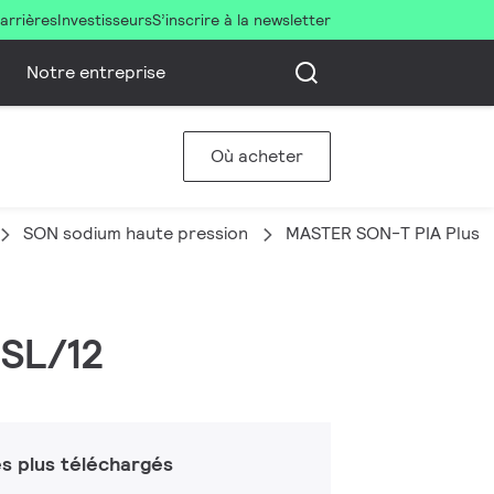
arrières
Investisseurs
S’inscrire à la newsletter
Notre entreprise
Où acheter
SON sodium haute pression
MASTER SON-T PIA Plus
1SL/12
s plus téléchargés