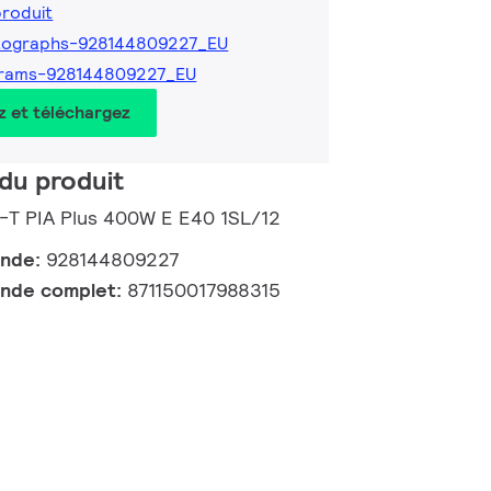
produit
tographs-928144809227_EU
grams-928144809227_EU
z et téléchargez
du produit
-T PIA Plus 400W E E40 1SL/12
ande:
928144809227
nde complet:
871150017988315