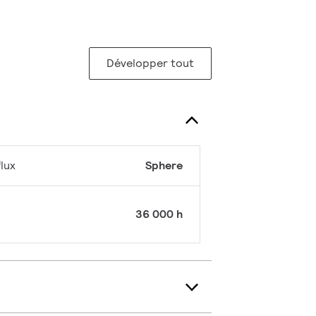
Développer tout
lux
Sphere
36 000 h