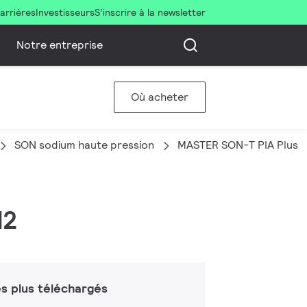
arrières
Investisseurs
S’inscrire à la newsletter
Notre entreprise
Où acheter
SON sodium haute pression
MASTER SON-T PIA Plus
12
s plus téléchargés