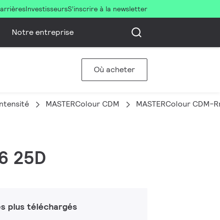
arrières
Investisseurs
S’inscrire à la newsletter
Notre entreprise
Où acheter
ntensité
MASTERColour CDM
MASTERColour CDM-Rm
16 25D
s plus téléchargés