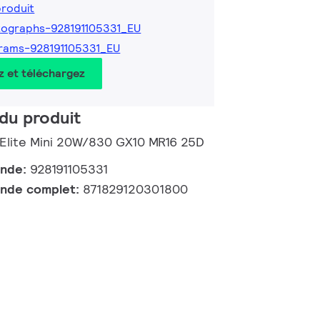
produit
ographs-928191105331_EU
rams-928191105331_EU
z et téléchargez
du produit
Elite Mini 20W/830 GX10 MR16 25D
ande:
928191105331
nde complet:
871829120301800