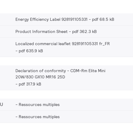
Energy Efficiency Label 928191105331
pdf 68.5 kB
Product Information Sheet
pdf 362.3 kB
Localized commercial leaflet 928191105331 fr_FR
pdf 635.9 kB
Declaration of conformity - CDM-Rm Elite Mini
20W/830 GX10 MR16 25D
pdf 317.9 kB
EU
Ressources multiples
Ressources multiples