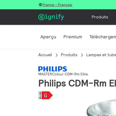
France - Français
Produits
Aperçu
Premium
Télécharge
Accueil
Produits
Lampes et tube
MASTERColour CDM-Rm Elite
Philips CDM-Rm E