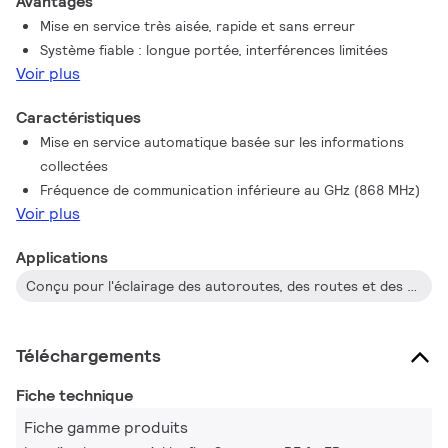
Avantages
de gradation qui permettent de réaliser des économies
Mise en service très aisée, rapide et sans erreur
d'énergie considérables et ils peuvent obtenir des informations
Système fiable : longue portée, interférences limitées
en temps réel des luminaires, ce qui réduit les frais de
Voir plus
fonctionnement et de maintenance grâce à une planification
précisé des tâches de maintenance sur site, tout en améliorant
Caractéristiques
à la fois la qualité et la fiabilité de l'éclairage extérieur.
Mise en service automatique basée sur les informations
collectées
Fréquence de communication inférieure au GHz (868 MHz)
Voir plus
Applications
Conçu pour l'éclairage des autoroutes, des routes et des rues, y compris les zones telles que les parkings
Téléchargements
Fiche technique
Fiche gamme produits