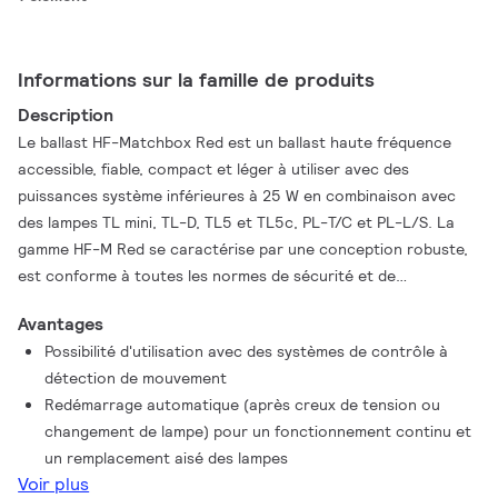
Informations sur la famille de produits
Description
Le ballast HF-Matchbox Red est un ballast haute fréquence
accessible, fiable, compact et léger à utiliser avec des
puissances système inférieures à 25 W en combinaison avec
des lampes TL mini, TL-D, TL5 et TL5c, PL-T/C et PL-L/S. La
gamme HF-M Red se caractérise par une conception robuste,
est conforme à toutes les normes de sécurité et de
performances internationales qui s'appliquent et présente un
Avantages
indice d'efficacité énergétique (IEE CELMA ) A2.
Possibilité d'utilisation avec des systèmes de contrôle à
détection de mouvement
Redémarrage automatique (après creux de tension ou
changement de lampe) pour un fonctionnement continu et
un remplacement aisé des lampes
Voir plus