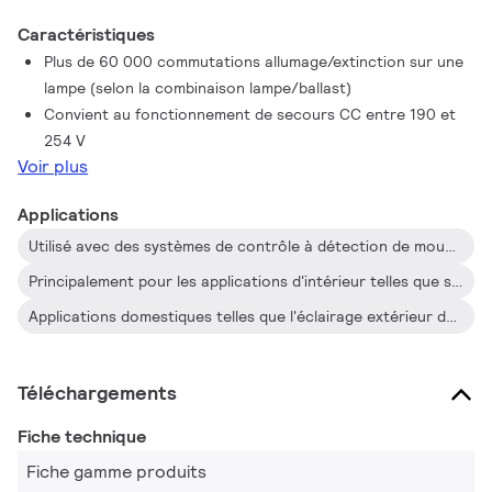
Caractéristiques
Plus de 60 000 commutations allumage/extinction sur une
lampe (selon la combinaison lampe/ballast)
Convient au fonctionnement de secours CC entre 190 et
254 V
Voir plus
Applications
Utilisé avec des systèmes de contrôle à détection de mouvement tels que Philips OccuPlus
Principalement pour les applications d'intérieur telles que spots, plafonniers, caissons lumineux, dispositifs de secours et de sécurité utilisés couramment dans les commerces, les immeubles de bureaux, les hôtels, les maisons et les immeubles résidentiels
Applications domestiques telles que l'éclairage extérieur du jardin, les garages, les escaliers
Téléchargements
Fiche technique
Fiche gamme produits