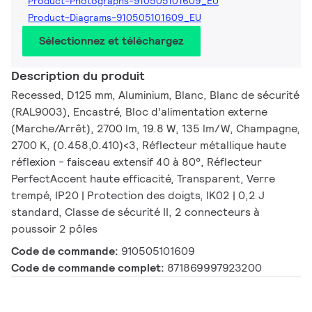
Product-Photographs-910505101609_EU
Product-Diagrams-910505101609_EU
Sélectionnez et téléchargez
Description du produit
Recessed, D125 mm, Aluminium, Blanc, Blanc de sécurité
(RAL9003), Encastré, Bloc d'alimentation externe
(Marche/Arrêt), 2700 lm, 19.8 W, 135 lm/W, Champagne,
2700 K, (0.458,0.410)<3, Réflecteur métallique haute
réflexion - faisceau extensif 40 à 80°, Réflecteur
PerfectAccent haute efficacité, Transparent, Verre
trempé, IP20 | Protection des doigts, IK02 | 0,2 J
standard, Classe de sécurité II, 2 connecteurs à
poussoir 2 pôles
Code de commande:
910505101609
Code de commande complet:
871869997923200