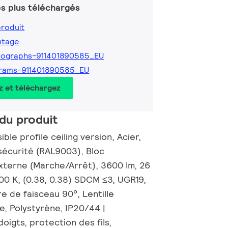
s plus téléchargés
produit
ntage
tographs-911401890585_EU
grams-911401890585_EU
z et téléchargez
du produit
ble profile ceiling version, Acier,
 sécurité (RAL9003), Bloc
externe (Marche/Arrêt), 3600 lm, 26
00 K, (0.38, 0.38) SDCM ≤3, UGR19,
e de faisceau 90°, Lentille
e, Polystyrène, IP20/44 |
oigts, protection des fils,