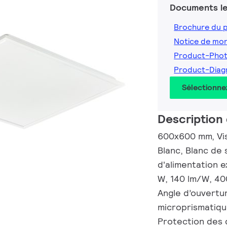
Documents le
Brochure du 
Notice de mo
Product-Pho
Product-Dia
Sélectionne
Description 
600x600 mm, Visi
Blanc, Blanc de
d'alimentation 
W, 140 lm/W, 40
Angle d’ouvertur
microprismatiqu
Protection des d