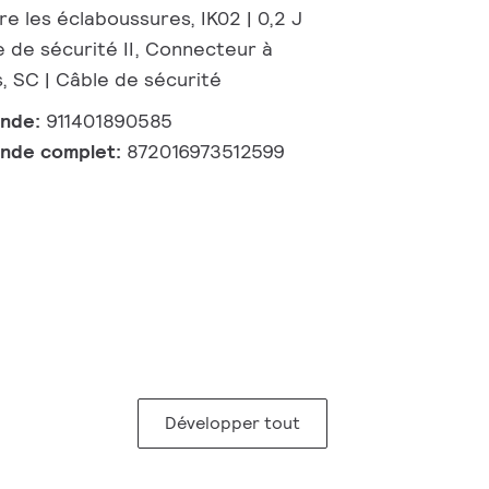
e les éclaboussures, IK02 | 0,2 J
e de sécurité II, Connecteur à
, SC | Câble de sécurité
ande:
911401890585
nde complet:
872016973512599
Développer tout