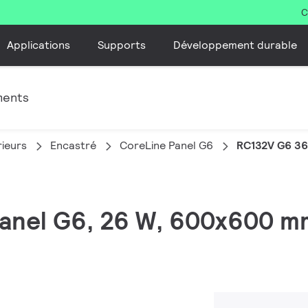
C
Applications
Supports
Développement durable
ments
rieurs
Encastré
CoreLine Panel G6
RC132V G6 3
Panel G6, 26 W, 600x600 m