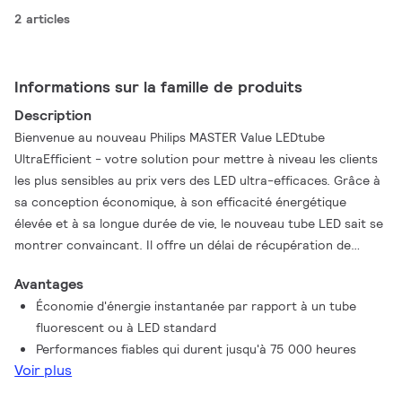
2 articles
Informations sur la famille de produits
Description
Bienvenue au nouveau Philips MASTER Value LEDtube
UltraEfficient - votre solution pour mettre à niveau les clients
les plus sensibles au prix vers des LED ultra-efficaces. Grâce à
sa conception économique, à son efficacité énergétique
élevée et à sa longue durée de vie, le nouveau tube LED sait se
montrer convaincant. Il offre un délai de récupération de
l'investissement inférieur à 2 mois lors du remplacement de
Avantages
tubes fluorescents.
Économie d'énergie instantanée par rapport à un tube
fluorescent ou à LED standard
Performances fiables qui durent jusqu'à 75 000 heures
Voir plus