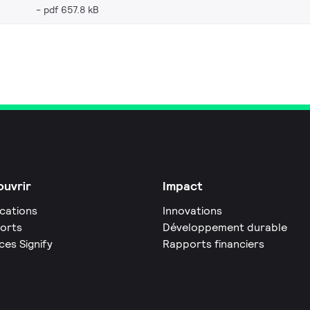
pdf 657.8 kB
uvrir
Impact
ications
Innovations
orts
Développement durable
ces Signify
Rapports financiers