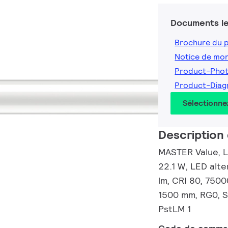
Documents le
Brochure du 
Notice de mo
Product-Pho
Product-Dia
Sélectionne
Description 
MASTER Value, L
22.1 W, LED alt
lm, CRI 80, 7500
1500 mm, RG0, S
PstLM 1