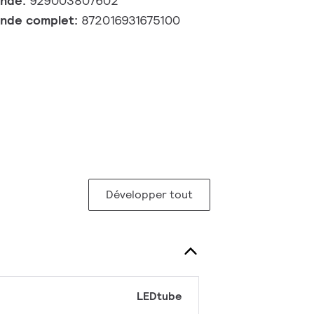
ande:
929003807602
nde complet:
872016931675100
Développer tout
LEDtube