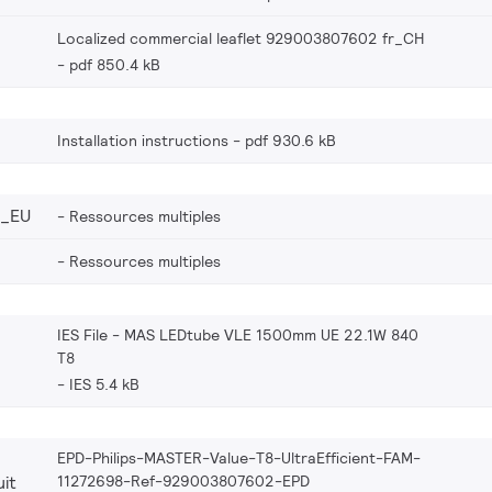
Localized commercial leaflet 929003807602 fr_CH
pdf 850.4 kB
Installation instructions
pdf 930.6 kB
2_EU
Ressources multiples
Ressources multiples
IES File - MAS LEDtube VLE 1500mm UE 22.1W 840
T8
IES 5.4 kB
EPD-Philips-MASTER-Value-T8-UltraEfficient-FAM-
11272698-Ref-929003807602-EPD
it