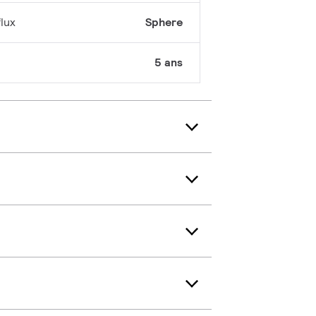
lux
Sphere
5 ans