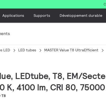
C
Applications
Supports
Développement durable
ments
es LED
LED tubes
MASTER Value T8 UltraEfficient
lue, LEDtube, T8, EM/Secte
 K, 4100 lm, CRI 80, 75000
 T8