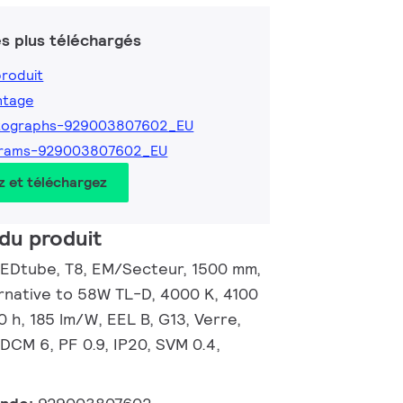
s plus téléchargés
produit
ntage
tographs-929003807602_EU
grams-929003807602_EU
z et téléchargez
du produit
EDtube, T8, EM/Secteur, 1500 mm,
ernative to 58W TL-D, 4000 K, 4100
0 h, 185 lm/W, EEL B, G13, Verre,
DCM 6, PF 0.9, IP20, SVM 0.4,