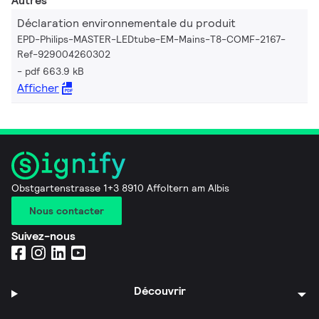
Autres
Déclaration environnementale du produit
EPD-Philips-MASTER-LEDtube-EM-Mains-T8-COMF-2167-
Ref-929004260302
pdf 663.9 kB
Afficher
Obstgartenstrasse 1+3 8910 Affoltern am Albis
Nous contacter
Suivez-nous
Découvrir