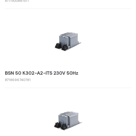
8711500881571
BSN 50 K302-A2-ITS 230V 50Hz
8718696740781