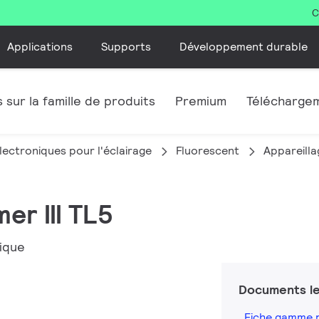
C
Applications
Supports
Développement durable
 sur la famille de produits
Premium
Télécharge
lectroniques pour l'éclairage
Fluorescent
Appareilla
er III TL5
tique
Documents le
Fiche gamme 