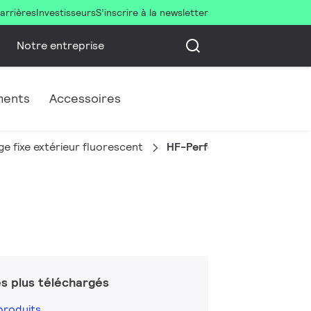
arrières
Investisseurs
S’inscrire à la newsletter
Notre entreprise
ments
Accessoires
ge fixe extérieur fluorescent
HF-Performer III TL5
s plus téléchargés
produits