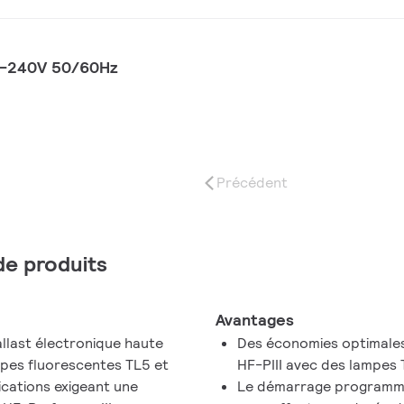
20-240V 50/60Hz
Précédent
 de produits
Avantages
allast électronique haute
Des économies optimales 
pes fluorescentes TL5 et
HF-PIII avec des lampes 
ications exigeant une
Le démarrage programmé