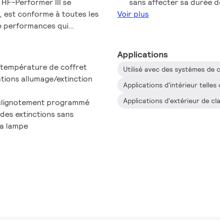
 HF-Performer III se
sans affecter sa durée de 
, est conforme à toutes les
Voir plus
de performances qui
énergétique élevée (IEE
Applications
 température de coffret
ions allumage/extinction
clignotement programmé
 des extinctions sans
la lampe