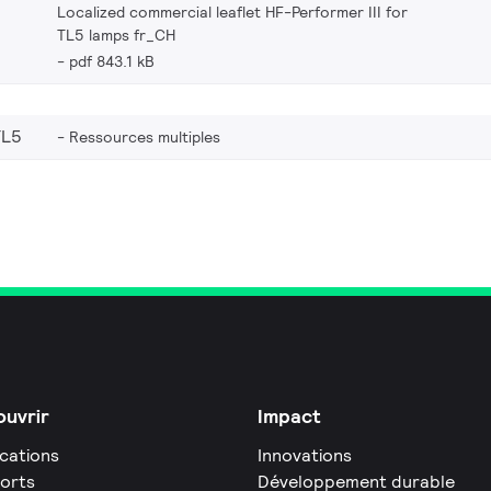
Localized commercial leaflet HF-Performer III for
TL5 lamps fr_CH
pdf 843.1 kB
TL5
Ressources multiples
uvrir
Impact
ications
Innovations
orts
Développement durable