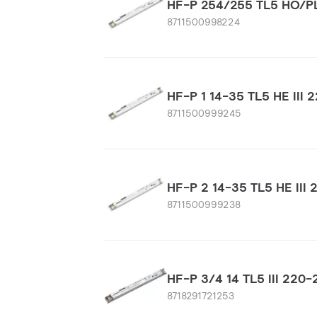
HF-P 254/255 TL5 HO/PL
8711500998224
HF-P 1 14-35 TL5 HE III
8711500999245
HF-P 2 14-35 TL5 HE III
8711500999238
HF-P 3/4 14 TL5 III 220
8718291721253