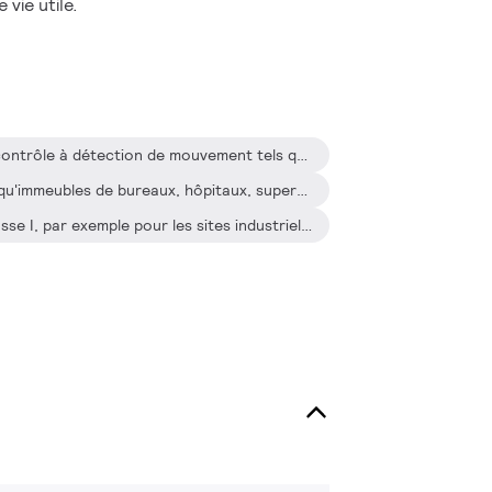
vie utile.
Utilisé avec des systèmes de contrôle à détection de mouvement tels que Philips OccuPlus
Applications d'intérieur telles qu'immeubles de bureaux, hôpitaux, supermarchés, grands magasins, locaux industriels et établissements scolaires
Applications d'extérieur de classe I, par exemple pour les sites industriels et les parkings