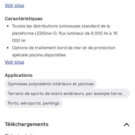
Voir plus
extérieurs tels que les zones industrielles/commerciales, les
parkings, etc...
Caractéristiques
Toutes les distributions lumineuses standard de la
plateforme LEDGine-O, flux lumineux de 8 000 lm à 16
000 lm
Options de traitement bord de mer et de protection
spéciale piscine disponibles
Voir plus
Applications
Gymnases polyvalents intérieurs et piscines
Terrains de sports de loisirs extérieurs, par exemple terrains de basket, etc.
Ports, aéroports, parkings
Téléchargements