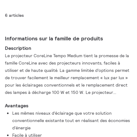
6 articles
Informations sur la famille de produits
Description
Le projecteur CoreLine Tempo Medium tient la promesse de la
famille CoreLine avec des projecteurs innovants, faciles à
utiliser et de haute qualité. La gamme limitée d’options permet
de trouver facilement le meilleur remplacement « lux par lux »
pour les éclairages conventionnels et le remplacement direct
des lampes à décharge 100 W et 150 W. Le projecteur
CoreLine Tempo Medium propose des flux lumineux pour
Avantages
couvrir de nombreux domaines d’application ainsi qu’un choix
Les mêmes niveaux d’éclairage que votre solution
d’optiques asymétriques et symétriques hautes performances.
conventionnelle existante tout en réalisant des économies
L’installation du projecteur à LED est facilitée grâce à la lyre
d'énergie
de montage universel en U et au connecteur externe rapide à
Facile à utiliser
3 pôles. C’est une solution d’éclairage idéale pour les espaces