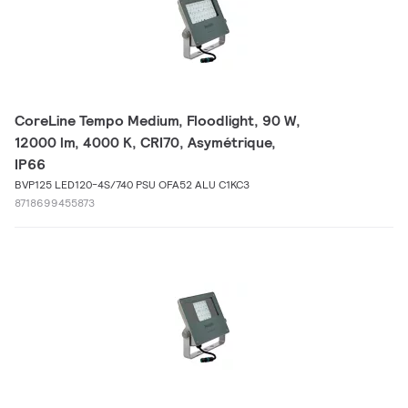
CoreLine Tempo Medium, Floodlight, 90 W,
12000 lm, 4000 K, CRI70, Asymétrique,
IP66
BVP125 LED120-4S/740 PSU OFA52 ALU C1KC3
8718699455873