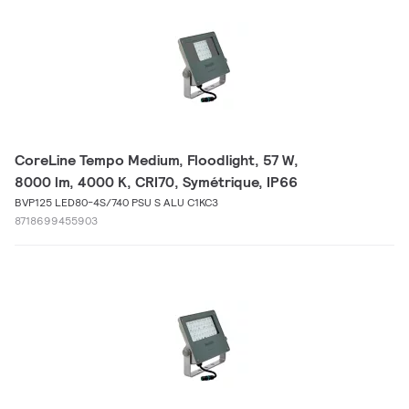
CoreLine Tempo Medium, Floodlight, 57 W,
8000 lm, 4000 K, CRI70, Symétrique, IP66
BVP125 LED80-4S/740 PSU S ALU C1KC3
8718699455903