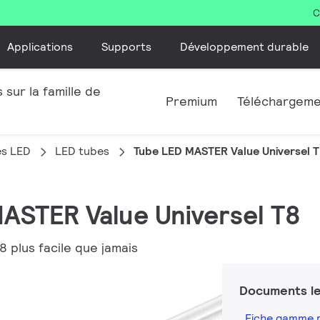
C
Applications
Supports
Développement durable
 sur la famille de
Premium
Téléchargem
es LED
LED tubes
Tube LED MASTER Value Universel 
MASTER Value Universel T8
8 plus facile que jamais
Documents le
Fiche gamme 