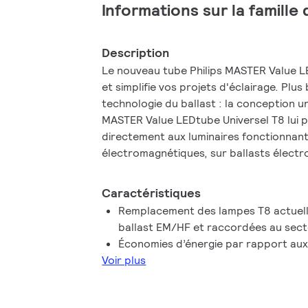
Informations sur la famille
Description
Le nouveau tube Philips MASTER Value LE
et simplifie vos projets d'éclairage. Plus 
technologie du ballast : la conception u
MASTER Value LEDtube Universel T8 lui 
directement aux luminaires fonctionnant
électromagnétiques, sur ballasts élect
secteur. Il est tellement simple à utilise
de stocker deux types de tubes ! Parfaite
Caractéristiques
installer, Philips MASTER Value LEDtube 
Remplacement des lampes T8 actuelles
alternative idéale aux tubes fluorescents
ballast EM/HF et raccordées au sec
meilleur rapport qualité/durée de vie,
Économies d’énergie par rapport aux
d'énergie et des coûts de maintenance r
Voir plus