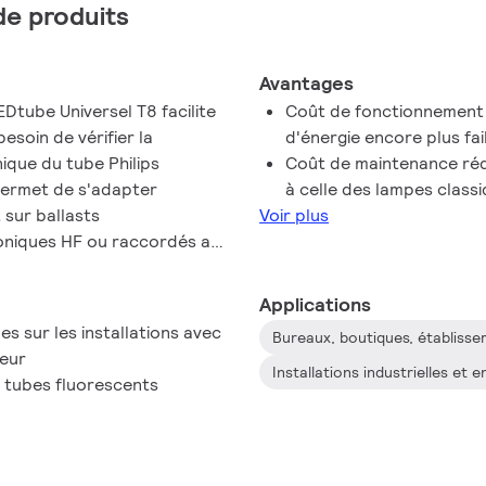
 de produits
Avantages
Dtube Universel T8 facilite
Coût de fonctionnement
besoin de vérifier la
d'énergie encore plus fai
nique du tube Philips
Coût de maintenance réd
permet de s'adapter
à celle des lampes class
 sur ballasts
Voir plus
roniques HF ou raccordés au
r et vous n'avez plus besoin
ment sûr, fiable et facile à
Applications
Universel T8 constitue une
 sur les installations avec
Bureaux, boutiques, établiss
 standard. Il offre le
teur
 avec une consommation
Installations industrielles et 
 tubes fluorescents
éduits.