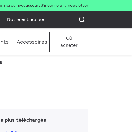
arrières
Investisseurs
S’inscrire à la newsletter
Notre entreprise
Où
ents
Accessoires
acheter
T8
s plus téléchargés
produits