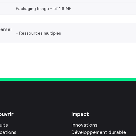
Packaging Image
tif 1.6 MB
ersel
Ressources multiples
uvrir
Impact
uits
Innovations
ications
Développement durable