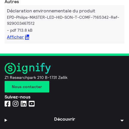
Autres
Déclaration environnementale du produit
EPD-Philips-MASTER-LED-HID-SON-T-COMF-7165342-Ref-
929003467512
pdf 713.8 kB
Afficher
Z1 Researchpark 210 B-1731 Zellik
Nous contacter
Suivez-nous
Découvrir