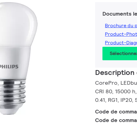
Documents le
Brochure du 
Product-Pho
Product-Dia
Sélectionne
Description 
CorePro, LEDbulb
CRI 80, 15000 h,
0.41, RG1, IP20,
Code de comm
Code de comma