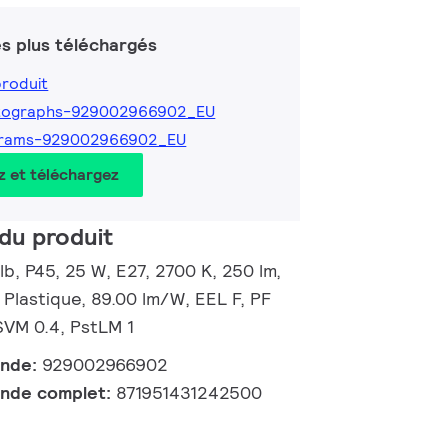
s plus téléchargés
produit
tographs-929002966902_EU
grams-929002966902_EU
z et téléchargez
du produit
, P45, 25 W, E27, 2700 K, 250 lm,
 Plastique, 89.00 lm/W, EEL F, PF
 SVM 0.4, PstLM 1
ande:
929002966902
nde complet:
871951431242500