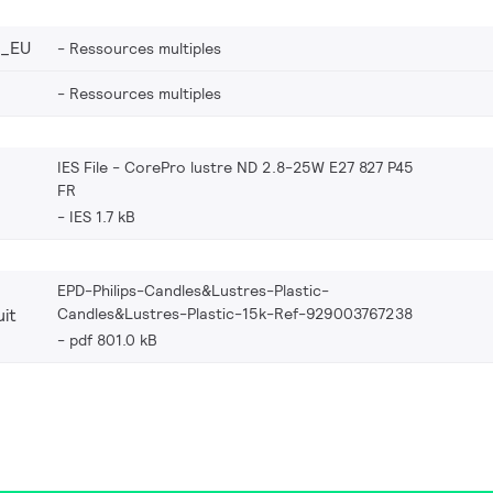
2_EU
Ressources multiples
Ressources multiples
IES File - CorePro lustre ND 2.8-25W E27 827 P45
FR
IES 1.7 kB
EPD-Philips-Candles&Lustres-Plastic-
Candles&Lustres-Plastic-15k-Ref-929003767238
it
pdf 801.0 kB