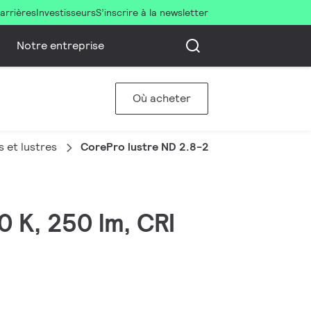
arrières
Investisseurs
S’inscrire à la newsletter
Notre entreprise
Où acheter
 et lustres
CorePro lustre ND 2.8-25W E27 827 P45 FR
0 K, 250 lm, CRI