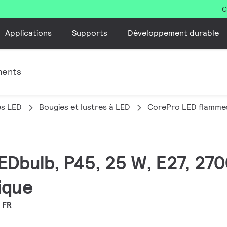
C
Applications
Supports
Développement durable
ments
es LED
Bougies et lustres à LED
CorePro LED flammes
EDbulb, P45, 25 W, E27, 270
ique
 FR