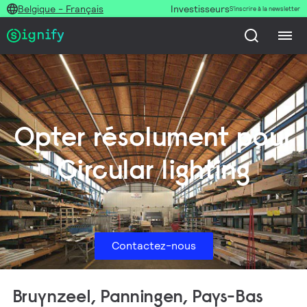
Belgique - Français
Investisseurs
S’inscrire à la newsletter
Opter résolument pour
Circular lighting
Contactez-nous
Bruynzeel, Panningen, Pays-Bas