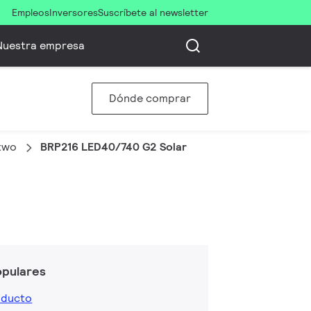
Empleos
Inversores
Suscríbete al newsletter
Nuestra empresa
Dónde comprar
-two
BRP216 LED40/740 G2 Solar
opulares
oducto