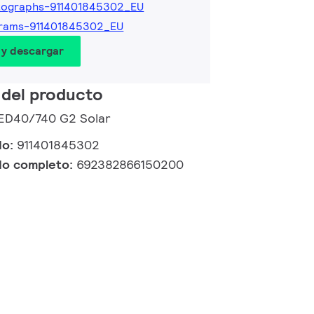
tographs-911401845302_EU
grams-911401845302_EU
 y descargar
 del producto
LED40/740 G2 Solar
do:
911401845302
do completo:
692382866150200