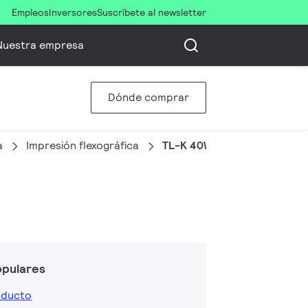
Empleos
Inversores
Suscríbete al newsletter
Nuestra empresa
Dónde comprar
a
Impresión flexográfica
TL-K 40W UVA-1
opulares
oducto