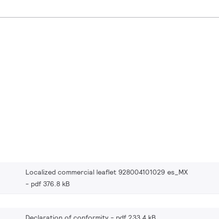
Localized commercial leaflet 928004101029 es_MX
pdf 376.8 kB
Declaration of conformity
pdf 233.4 kB