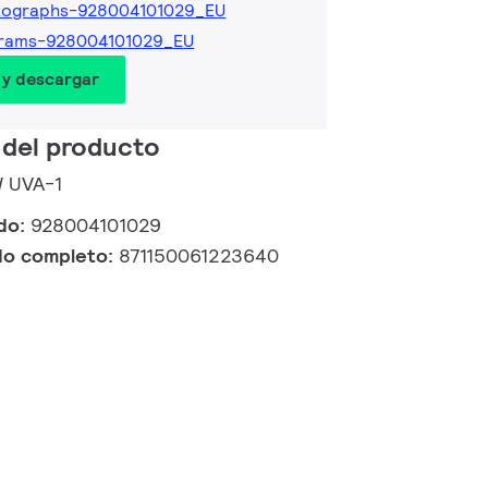
tographs-928004101029_EU
grams-928004101029_EU
 y descargar
 del producto
W UVA-1
ido:
928004101029
do completo:
871150061223640