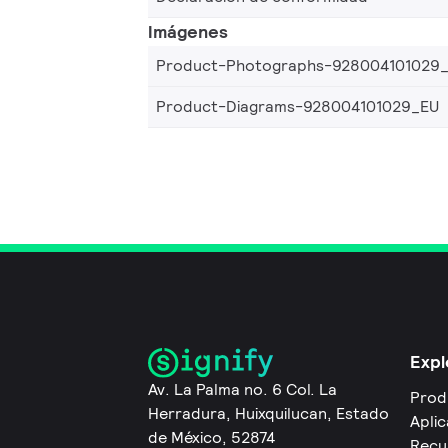
Imágenes
Product-Photographs-928004101029
Product-Diagrams-928004101029_EU
Expl
Av. La Palma no. 6 Col. La
Prod
Herradura, Huixquilucan, Estado
Apli
de México, 52874
Recu