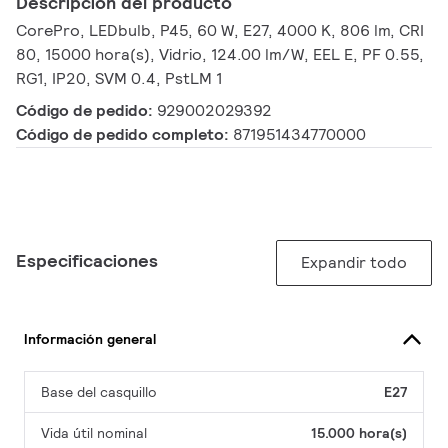
Descripción del producto
CorePro, LEDbulb, P45, 60 W, E27, 4000 K, 806 lm, CRI
80, 15000 hora(s), Vidrio, 124.00 lm/W, EEL E, PF 0.55,
RG1, IP20, SVM 0.4, PstLM 1
Código de pedido:
929002029392
Código de pedido completo:
871951434770000
Especificaciones
Expandir todo
Información general
Base del casquillo
E27
Vida útil nominal
15.000 hora(s)