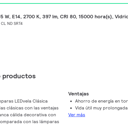
 W, E14, 2700 K, 397 lm, CRI 80, 15000 hora(s), Vidri
 CL ND SRT4
de productos
Ventajas
ámparas LEDvela Clásica
Ahorro de energía en to
las clásicas con las ventajas
Vida útil muy prolongada
lanca cálida decorativa con
Ver más
 comparada con las lámparas