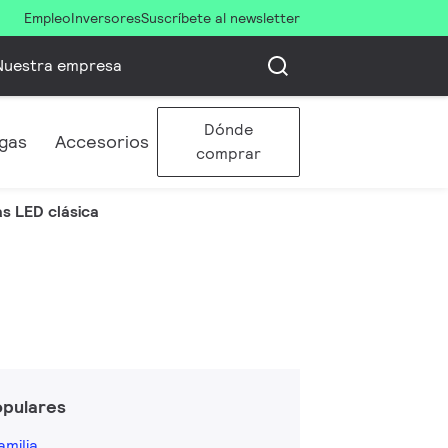
Empleo
Inversores
Suscríbete al newsletter
Nuestra empresa
Dónde
gas
Accesorios
comprar
as LED clásica
opulares
amilia