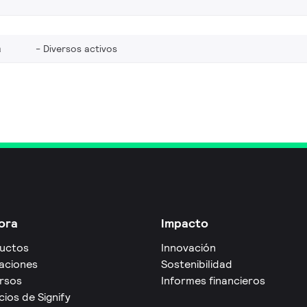
a
Diversos activos
ora
Impacto
uctos
Innovación
caciones
Sostenibilidad
rsos
Informes financieros
cios de Signify