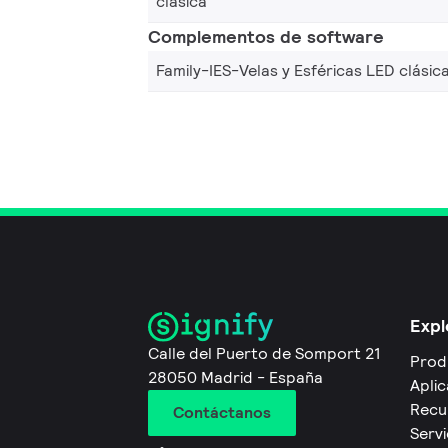
clásica
Complementos de software
Family-IES-Velas y Esféricas LED clásic
Expl
Calle del Puerto de Somport 21
Prod
28050 Madrid - España
Apli
Recu
Contáctanos
Servi