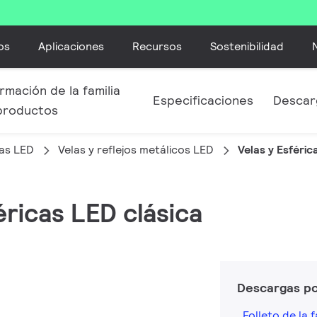
os
Aplicaciones
Recursos
Sostenibilidad
rmación de la familia
Especificaciones
Descar
productos
as LED
Velas y reflejos metálicos LED
Velas y Esféric
féricas LED clásica
Descargas p
Folleto de la f