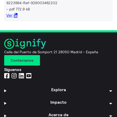
9223984-Ref-929003482202
pdf 772.9 kB
Ver
Calle del Puerto de Somport 21 28050 Madrid - España
Contáctanos
Síguenos
Explora
Impacto
Acerca de