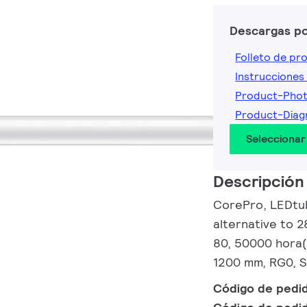
Descargas p
Folleto de pr
Instrucciones 
Product-Pho
Product-Dia
Seleccionar
Descripción
CorePro, LEDtub
alternative to 
80, 50000 hora(s
1200 mm, RG0, S
Código de pedi