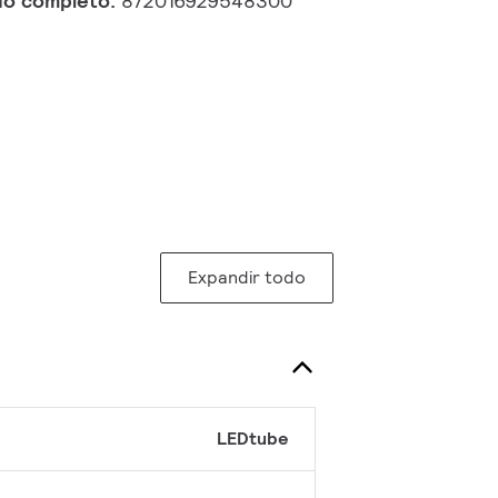
do completo:
872016929548300
Expandir todo
LEDtube