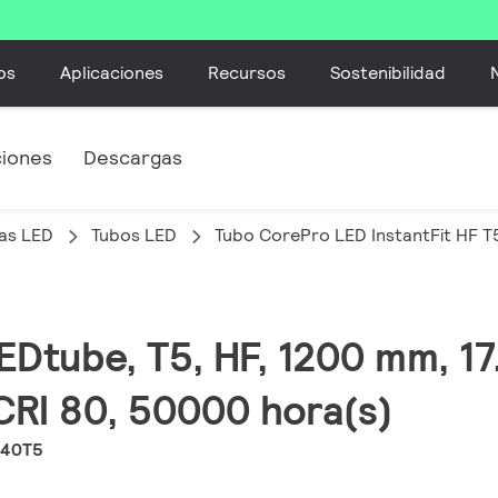
os
Aplicaciones
Recursos
Sostenibilidad
ciones
Descargas
as LED
Tubos LED
Tubo CorePro LED InstantFit HF T
EDtube, T5, HF, 1200 mm, 17
CRI 80, 50000 hora(s)
840T5