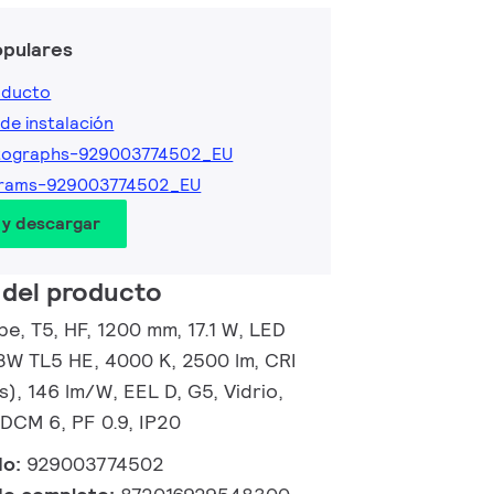
opulares
oducto
de instalación
tographs-929003774502_EU
grams-929003774502_EU
 y descargar
 del producto
e, T5, HF, 1200 mm, 17.1 W, LED
28W TL5 HE, 4000 K, 2500 lm, CRI
), 146 lm/W, EEL D, G5, Vidrio,
DCM 6, PF 0.9, IP20
do:
929003774502