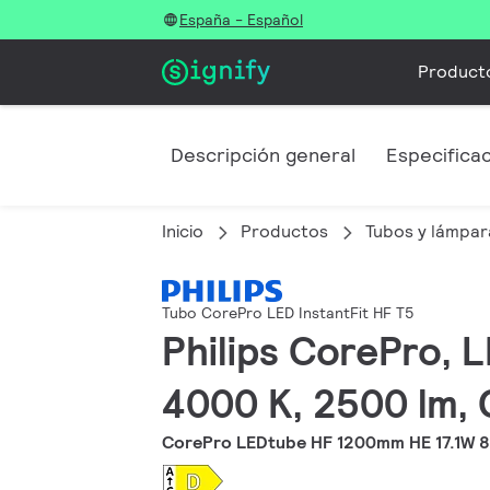
España - Español
Product
Descripción general
Especifica
Inicio
Productos
Tubos y lámpar
Tubo CorePro LED InstantFit HF T5
Philips CorePro, L
4000 K, 2500 lm, 
CorePro LEDtube HF 1200mm HE 17.1W 