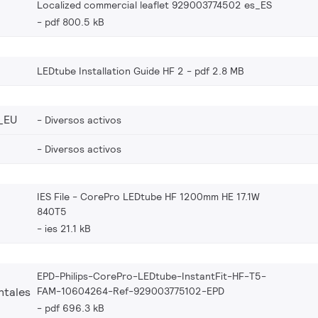
Localized commercial leaflet 929003774502 es_ES
pdf 800.5 kB
LEDtube Installation Guide HF 2
pdf 2.8 MB
_EU
Diversos activos
Diversos activos
IES File - CorePro LEDtube HF 1200mm HE 17.1W
840T5
ies 21.1 kB
EPD-Philips-CorePro-LEDtube-InstantFit-HF-T5-
FAM-10604264-Ref-929003775102-EPD
ntales
pdf 696.3 kB