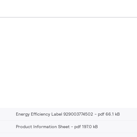
Energy Efficiency Label 929003774502
pdf 66.1 kB
Product Information Sheet
pdf 197.0 kB