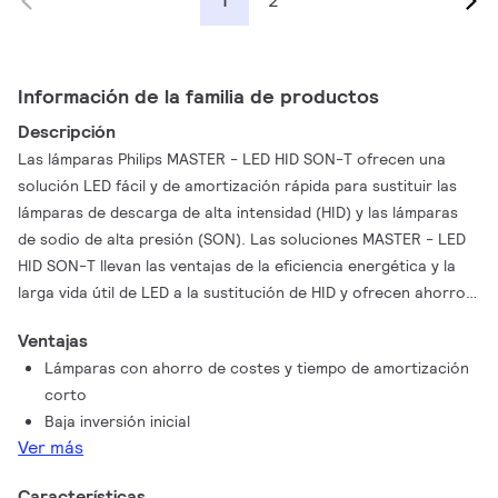
2
1
Información de la familia de productos
Descripción
Las lámparas Philips MASTER - LED HID SON-T ofrecen una
solución LED fácil y de amortización rápida para sustituir las
lámparas de descarga de alta intensidad (HID) y las lámparas
de sodio de alta presión (SON). Las soluciones MASTER - LED
HID SON-T llevan las ventajas de la eficiencia energética y la
larga vida útil de LED a la sustitución de HID y ofrecen ahorro
inmediato con una baja inversión inicial. Con la distribución de
Ventajas
luz y el tamaño de lámpara correctos, es fácil instalar lámparas
Lámparas con ahorro de costes y tiempo de amortización
MASTER - LED HID SON-T en los sistemas SON y SON-T
corto
existentes y mejorar la calidad de la iluminación con LED sin
Baja inversión inicial
cambiar el balasto (para sustituciones IF) ni el reflector de la
Ver más
luminaria.
Características