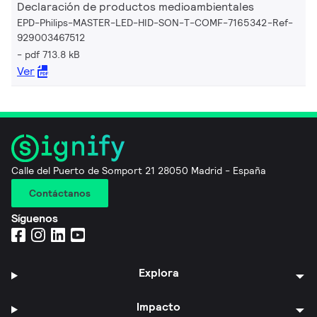
Declaración de productos medioambientales
EPD-Philips-MASTER-LED-HID-SON-T-COMF-7165342-Ref-
929003467512
pdf 713.8 kB
Ver
Calle del Puerto de Somport 21 28050 Madrid - España
Contáctanos
Síguenos
Explora
Impacto