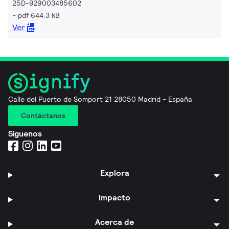
25D-929003485602
pdf 644.3 kB
Ver
Calle del Puerto de Somport 21 28050 Madrid - España
Contáctanos
Síguenos
Explora
Impacto
Acerca de