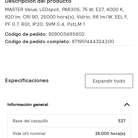
Descripción del producto
MASTER Value, LEDspot, PAR30S, 75 W, E27, 4000 K,
820 lm, CRI 90, 25000 hora(s), Vidrio, 86 lm/W, EEL F,
PF 0.7, RG1, IP20, SVM 0.4, PstLM 1
Código de pedido:
929003485602
Código de pedido completo:
871951444324200
Especificaciones
Expandir todo
Información general
Base del casquillo
E27
Vida útil nominal
25.000 hora(s)