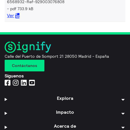
6568932-Ref-929003076808
pdf 733.9 kB
Ver
Calle del Puerto de Somport 21 28050 Madrid - España
Contáctanos
Síguenos
Explora
Impacto
Acerca de