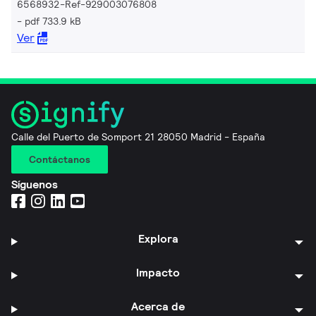
6568932-Ref-929003076808
pdf 733.9 kB
Ver
Calle del Puerto de Somport 21 28050 Madrid - España
Contáctanos
Síguenos
Explora
Impacto
Acerca de