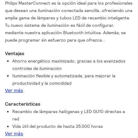
Philips MasterConnect es la opción ideal para los profesionales
que desean una iluminación conectada sencilla, ofreciendo una
amplia gama de lámparas y tubos LED de recambio inteligente.
Tu nuevo sistema de iluminación es fácil de configurar,
mediante nuestra aplicación Bluetooth intuitiva. Además, se
puede programar sin esfuerzo para que ofrezca
automatización (detección de presencia/luz diurna),
Ventajas
regulación inalámbrica, creación de zonas y escenas. ¿El
Ahorro energético maximizado, gracias a los avanzados
resultado? Ahorro energético maximizado y un espacio más
controles de iluminación
cómodo y flexible. Los LED MasterConnect también son
Iluminación flexible y automatizada, para mejorar la
Interact Ready: solo tienes que añadir el dispositivo pasarela
productividad y la comodidad
para disfrutar de ventajas de la nube de la plataforma Interact
Ver más
IoT, tales como la gestión de paneles, control en remoto y
programación, lo que permite disfrutar de infinitas
Características
posibilidades de iluminación conectada.
Recambio de lámparas halógenas y LED GU10 directas a
red
Vida útil del producto de hasta 25.000 horas
Ver más