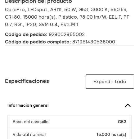
Descripción del producto
CorePro, LEDspot, AR111, 50 W, G53, 3000 K, 550 lm,
CRI 80, 15000 hora(s), Plástico, 78.00 lm/W, EEL F, PF
0.7, RG1, IP20, SVM 0.4, PstLM 1
Código de pedido:
929002965002
Código de pedido completo:
871951430538000
Especificaciones
Expandir todo
Información general
Base del casquillo
G53
Vida útil nominal
15.000 hora(s)