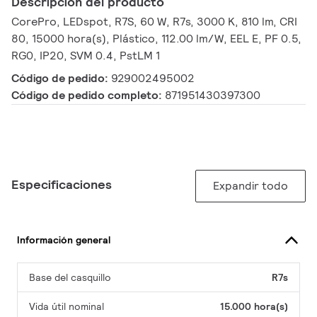
Descripción del producto
CorePro, LEDspot, R7S, 60 W, R7s, 3000 K, 810 lm, CRI
80, 15000 hora(s), Plástico, 112.00 lm/W, EEL E, PF 0.5,
RG0, IP20, SVM 0.4, PstLM 1
Código de pedido:
929002495002
Código de pedido completo:
871951430397300
Especificaciones
Expandir todo
Información general
Base del casquillo
R7s
Vida útil nominal
15.000 hora(s)