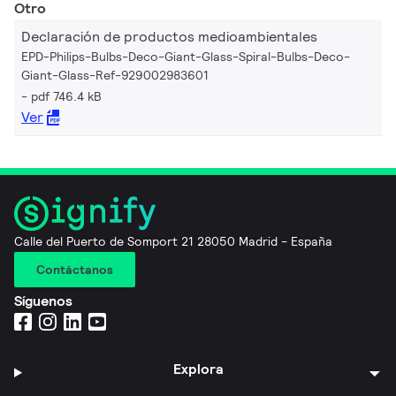
Otro
Declaración de productos medioambientales
EPD-Philips-Bulbs-Deco-Giant-Glass-Spiral-Bulbs-Deco-
Giant-Glass-Ref-929002983601
pdf 746.4 kB
Ver
Calle del Puerto de Somport 21 28050 Madrid - España
Contáctanos
Síguenos
Explora