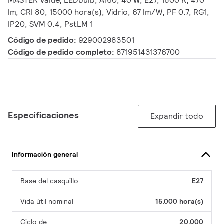
MASTER Value, LEDbulb, A160, 40 W, E27, 1800 K, 470
lm, CRI 80, 15000 hora(s), Vidrio, 67 lm/W, PF 0.7, RG1,
IP20, SVM 0.4, PstLM 1
Código de pedido:
929002983501
Código de pedido completo:
871951431376700
Especificaciones
Expandir todo
Información general
Base del casquillo
E27
Vida útil nominal
15.000 hora(s)
Ciclo de
20.000