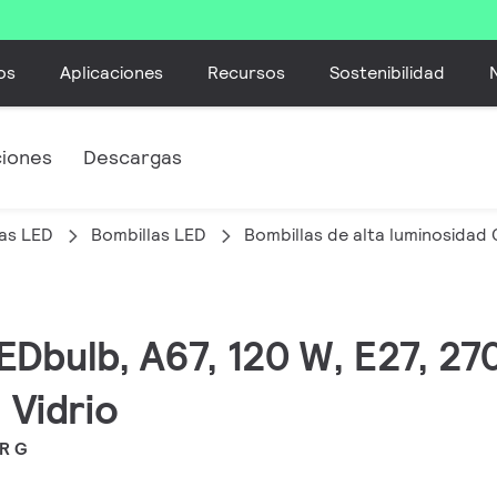
os
Aplicaciones
Recursos
Sostenibilidad
ciones
Descargas
as LED
Bombillas LED
Bombillas de alta luminosidad
EDbulb, A67, 120 W, E27, 27
 Vidrio
R G