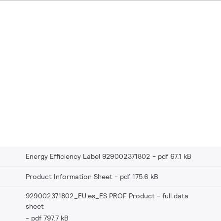
Energy Efficiency Label 929002371802
pdf 67.1 kB
Product Information Sheet
pdf 175.6 kB
929002371802_EU.es_ES.PROF Product - full data
sheet
pdf 797.7 kB