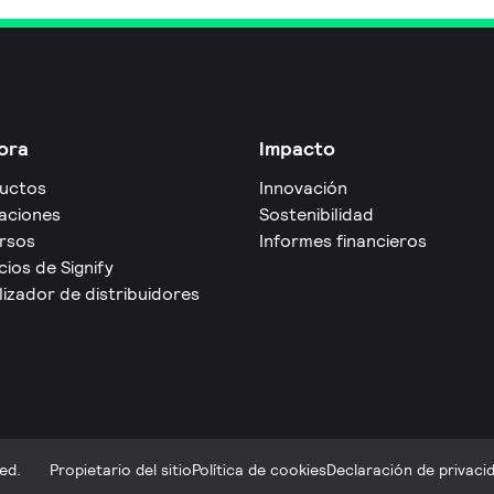
ora
Impacto
uctos
Innovación
caciones
Sostenibilidad
rsos
Informes financieros
cios de Signify
izador de distribuidores
ed.
Propietario del sitio
Política de cookies
Declaración de privaci