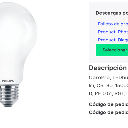
Descargas p
Folleto de pr
Product-Pho
Product-Dia
Seleccionar
Descripción
CorePro, LEDbul
lm, CRI 80, 1500
D, PF 0.51, RG1,
Código de pedi
Código de pedi