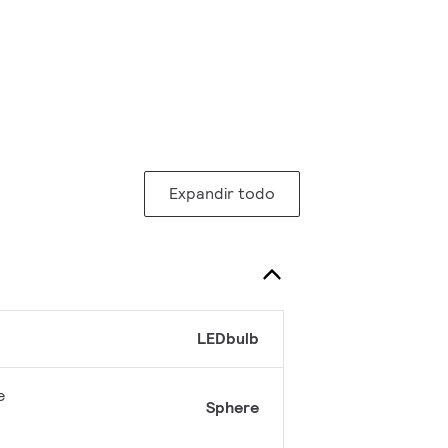
Expandir todo
LEDbulb
e
Sphere