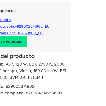
opulares
oducto
tographs-929002371802_EU
grams-929002371802_EU
 y descargar
 del producto
b, A67, 120 W, E27, 2700 K, 2000
0 hora(s), Vidrio, 153.00 lm/W, EEL
 IP20, SVM 0.4, PstLM 1
do:
929002371802
do completo:
871951434653600