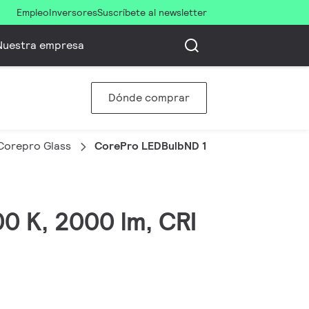
Empleo
Inversores
Suscríbete al newsletter
Nuestra empresa
Dónde comprar
 Corepro Glass
CorePro LEDBulbND 120W E27 A67 827 FR
00 K, 2000 lm, CRI