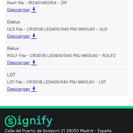
Revit file - 912401483354
ZIP
Descargar
Dialux
ULD File - CR350B LED40S/940 PSU W60L60
ULD
Descargar
Relux
ROLF File - CR350B LED40S/940 PSU W60L60
ROLFZ
Descargar
LDT
LDT File - CR350B LED40S/940 PSU W60L60
LDT
Descargar
Calle del Puerto de Somport 21 28050 Madrid - España