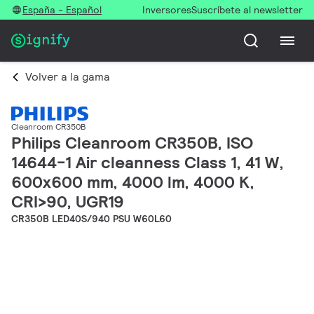
España - Español
Inversores
Suscríbete al newsletter
Volver a la gama
Cleanroom CR350B
Philips Cleanroom CR350B, ISO
14644-1 Air cleanness Class 1, 41 W,
600x600 mm, 4000 lm, 4000 K,
CRI>90, UGR19
CR350B LED40S/940 PSU W60L60