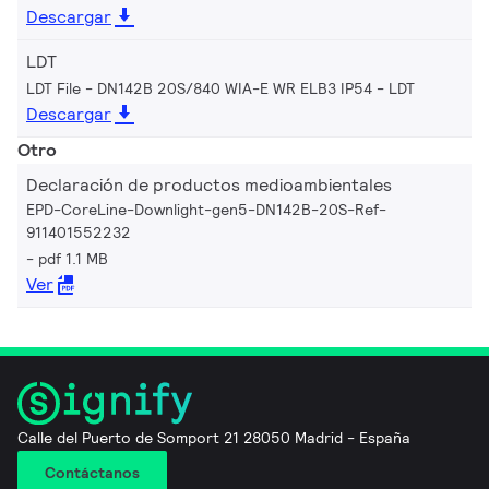
Descargar
LDT
LDT File - DN142B 20S/840 WIA-E WR ELB3 IP54
LDT
Descargar
Otro
Declaración de productos medioambientales
EPD-CoreLine-Downlight-gen5-DN142B-20S-Ref-
911401552232
pdf 1.1 MB
Ver
Calle del Puerto de Somport 21 28050 Madrid - España
Contáctanos