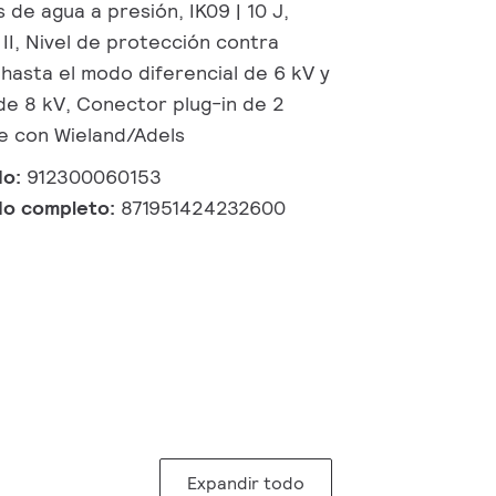
 de agua a presión, IK09 | 10 J,
II, Nivel de protección contra
hasta el modo diferencial de 6 kV y
e 8 kV, Conector plug-in de 2
e con Wieland/Adels
do:
912300060153
do completo:
871951424232600
Expandir todo