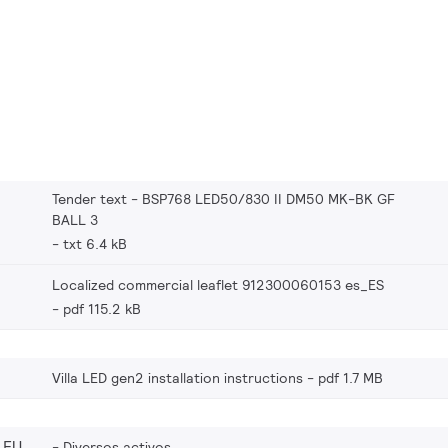
Tender text - BSP768 LED50/830 II DM50 MK-BK GF
BALL 3
txt 6.4 kB
Localized commercial leaflet 912300060153 es_ES
pdf 115.2 kB
Villa LED gen2 installation instructions
pdf 1.7 MB
_EU
Diversos activos