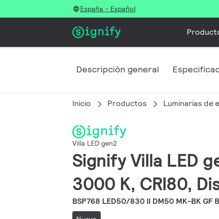
España - Español
Product
Descripción general
Especifica
Inicio
Productos
Luminarias de e
Villa LED gen2
Signify Villa LED 
3000 K, CRI80, Dis
BSP768 LED50/830 II DM50 MK-BK GF 
Nuevo