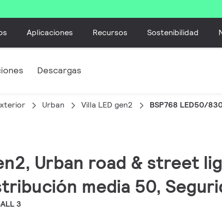
os
Aplicaciones
Recursos
Sostenibilidad
ciones
Descargas
xterior
Urban
Villa LED gen2
BSP768 LED50/830 
gen2, Urban road & street li
tribución media 50, Segurid
BALL 3