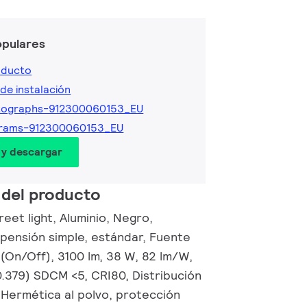
opulares
oducto
de instalación
tographs-912300060153_EU
grams-912300060153_EU
 y descargar
 del producto
eet light, Aluminio, Negro,
pensión simple, estándar, Fuente
(On/Off), 3100 lm, 38 W, 82 lm/W,
0.379) SDCM <5, CRI80, Distribución
 Hermética al polvo, protección