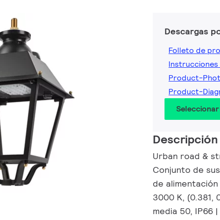
Descargas p
Folleto de pr
Instrucciones 
Product-Pho
Product-Dia
Seleccionar
Descripción
Urban road & str
Conjunto de sus
de alimentación 
3000 K, (0.381, 
media 50, IP66 |