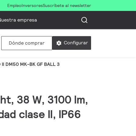
Empleo
Inversores
Suscríbete al newsletter
Nuestra empresa
Configurar
Dónde comprar
II DM50 MK-BK GF BALL 3
ght, 38 W, 3100 lm,
ad clase II, IP66