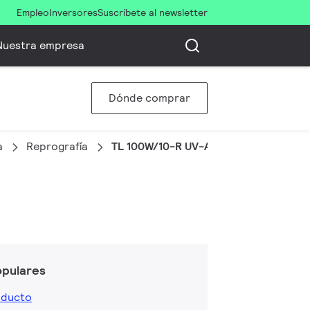
Empleo
Inversores
Suscríbete al newsletter
Nuestra empresa
Dónde comprar
a
Reprografía
TL 100W/10-R UV-A
opulares
oducto