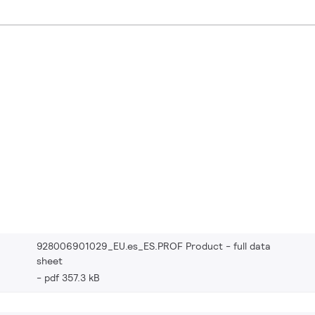
928006901029_EU.es_ES.PROF Product - full data
sheet
pdf 357.3 kB